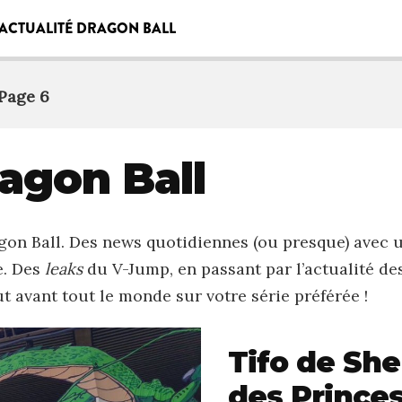
ACTUALITÉ DRAGON BALL
Page 6
ragon Ball
agon Ball. Des news quotidiennes (ou presque) ave
e. Des
leaks
du V-Jump, en passant par l’actualité de
t avant tout le monde sur votre série préférée !
Tifo de Sh
des Prince