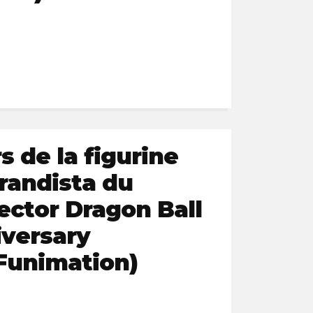
s de la figurine
randista du
lector Dragon Ball
iversary
(Funimation)