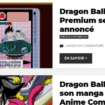
Dragon Bal
Premium se
annoncé
PUBLIÉ LE
11 OCTOBRE 2019
LAISSER UN COMMENTAIRE
EN SAVOIR +
Dragon Ball
son manga 
Anime Com