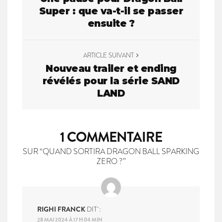
Super : que va-t-il se passer
s
ensuite ?
t
n
ARTICLE SUIVANT
Nouveau trailer et ending
a
révélés pour la série SAND
v
LAND
i
g
1 COMMENTAIRE
a
SUR “QUAND SORTIRA DRAGON BALL SPARKING
ZERO ?”
t
i
o
RIGHI FRANCK
DIT :
28 MAI 2024 À 17 H 04 MIN